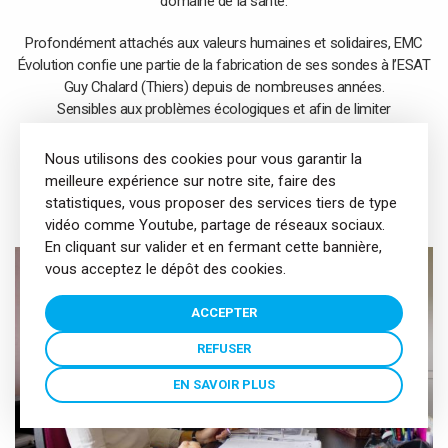
domaine de la santé.
Profondément attachés aux valeurs humaines et solidaires, EMC
Évolution confie une partie de la fabrication de ses sondes à l’ESAT
Guy Chalard (Thiers) depuis de nombreuses années.
Sensibles aux problèmes écologiques et afin de limiter
l’empreinte carbone de notre fabrication, nous avons sélectionné
nos fournisseurs pour la qualité de leurs produits mais aussi pour
Nous utilisons des cookies pour vous garantir la
leur proximité.
meilleure expérience sur notre site, faire des
statistiques, vous proposer des services tiers de type
vidéo comme Youtube, partage de réseaux sociaux.
En cliquant sur valider et en fermant cette bannière,
vous acceptez le dépôt des cookies.
ACCEPTER
REFUSER
EN SAVOIR PLUS